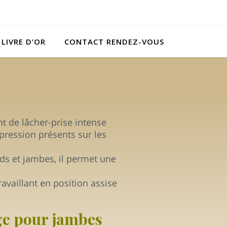
LIVRE D’OR
CONTACT RENDEZ-VOUS
 de lâcher-prise intense
upression présents sur les
ds et jambes, il permet une
ravaillant en position assise
ge pour jambes