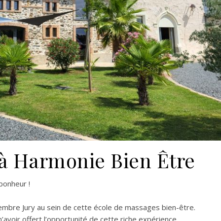
à Harmonie Bien Être
bonheur !
embre Jury au sein de cette école de massages bien-être.
’avoir offert l’opportunité de cette riche expérience.